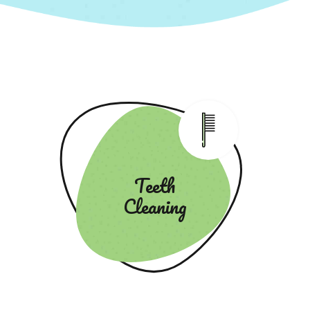
Teeth
Cleaning