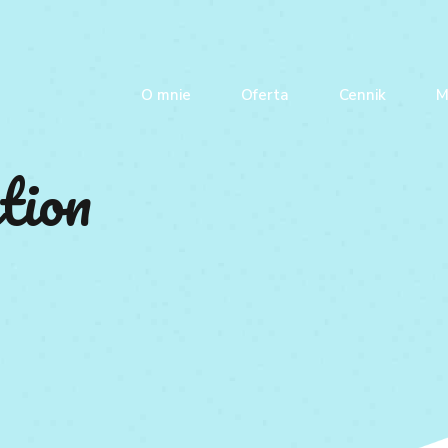
O mnie
Oferta
Cennik
M
tion