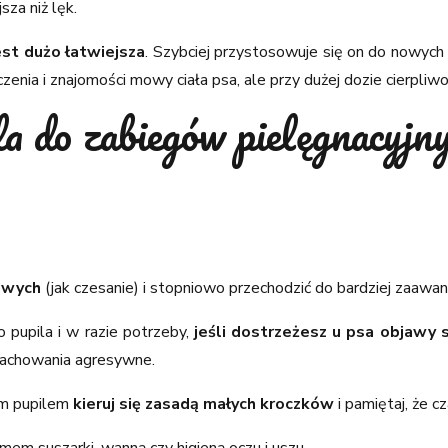
sza niż lęk.
est dużo łatwiejsza
. Szybciej przystosowuje się on do nowych 
nia i znajomości mowy ciała psa, ale przy dużej dozie cierpliwoś
a do zabiegów pielęgnacyjny
owych
(jak czesanie) i stopniowo przechodzić do bardziej zaawa
 pupila i w razie potrzeby,
jeśli dostrzeżesz u psa objawy s
zachowania agresywne.
im pupilem
kieruj się zasadą małych kroczków
i pamiętaj, że 
umem suszarki, wanną czy higieną oczu i uszu.