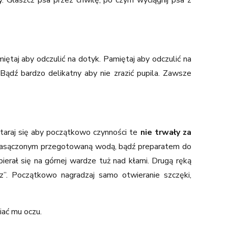
miętaj aby odczulić na dotyk. Pamiętaj aby odczulić na
. Bądź bardzo delikatny aby nie zrazić pupila. Zawsze
Staraj się aby początkowo czynności te
nie trwały za
m nasączonym przegotowaną wodą, bądź preparatem do
pierał się na górnej wardze tuż nad kłami. Drugą ręką
”. Początkowo nagradzaj samo otwieranie szczęki,
iać mu oczu.