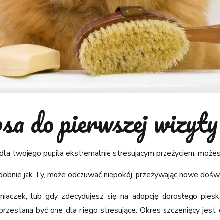
sa do pierwszej wizyt
 dla twojego pupila ekstremalnie stresującym przeżyciem, moż
odobnie jak Ty, może odczuwać niepokój, przeżywając nowe doświ
iaczek, lub gdy zdecydujesz się na adopcję dorosłego piesk
przestaną być one dla niego stresujące. Okres szczenięcy jest