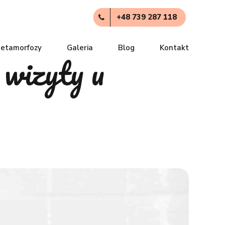
+48 739 287 118
etamorfozy
Galeria
Blog
Kontakt
 wizyty u