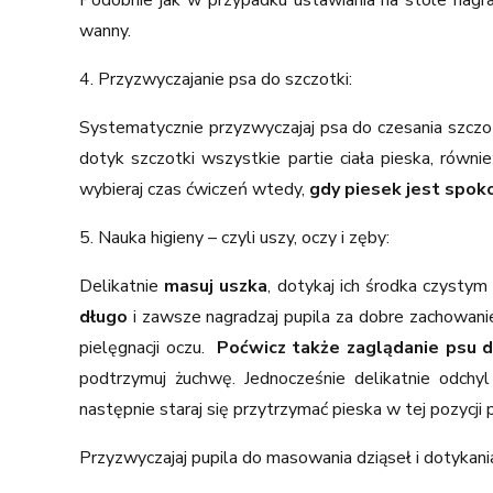
wanny.
4. Przyzwyczajanie psa do szczotki:
Systematycznie przyzwyczajaj psa do czesania szczo
dotyk szczotki wszystkie partie ciała pieska, równie
wybieraj czas ćwiczeń wtedy,
gdy piesek jest spok
5. Nauka higieny – czyli uszy, oczy i zęby:
Delikatnie
masuj uszka
, dotykaj ich środka czysty
długo
i zawsze nagradzaj pupila za dobre zachowan
pielęgnacji oczu.
Poćwicz także zaglądanie psu 
podtrzymuj żuchwę. Jednocześnie delikatnie odch
następnie staraj się przytrzymać pieska w tej pozycj
Przyzwyczajaj pupila do masowania dziąseł i dotykania