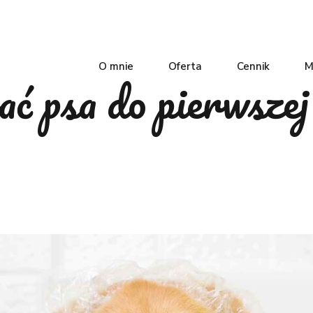
O mnie
Oferta
Cennik
M
ć psa do pierwszej