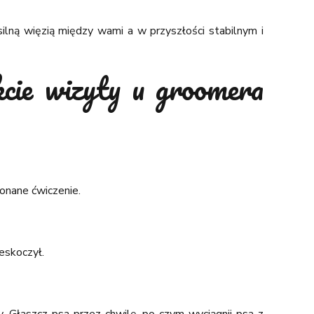
lną więzią między wami a w przyszłości stabilnym i
kcie wizyty u groomera
konane ćwiczenie.
zeskoczył.
. Głaszcz psa przez chwilę, po czym wyciągnij psa z