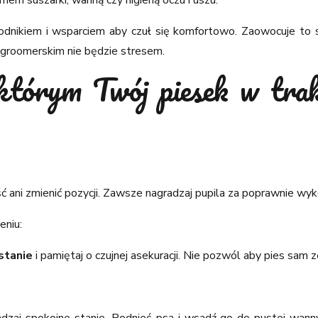
dnikiem i wsparciem aby czuł się komfortowo. Zaowocuje to si
groomerskim nie będzie stresem.
 którym Twój piesek w tra
ść ani zmienić pozycji. Zawsze nagradzaj pupila za poprawnie wy
eniu:
stanie
i pamiętaj o czujnej asekuracji. Nie pozwól aby pies sam 
dzaj spokojne stanie. Podnieś psa i wsadź go do pustej wanny