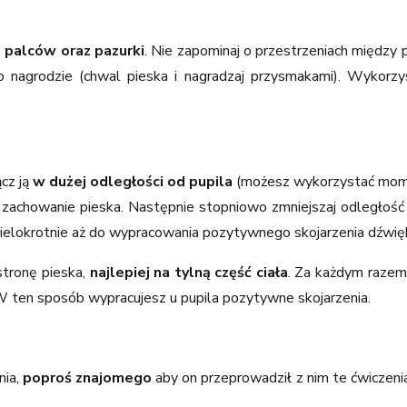
 palców oraz pazurki
. Nie zapominaj o przestrzeniach między p
o nagrodzie (chwal pieska i nagradzaj przysmakami). Wykorz
cz ją
w dużej odległości od pupila
(możesz wykorzystać mom
zachowanie pieska. Następnie stopniowo zmniejszaj odległość 
wielokrotnie aż do wypracowania pozytywnego skojarzenia dźwięk
stronę pieska,
najlepiej na tylną część ciała
. Za każdym razem 
W ten sposób wypracujesz u pupila pozytywne skojarzenia.
nia,
poproś znajomego
aby on przeprowadził z nim te ćwiczeni