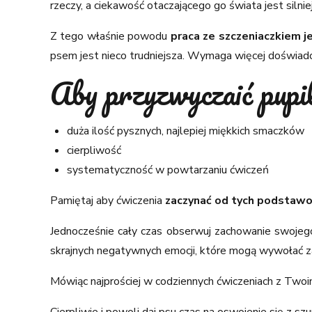
rzeczy, a ciekawość otaczającego go świata jest silniej
Z tego właśnie powodu
praca ze szczeniaczkiem j
psem jest nieco trudniejsza. Wymaga więcej doświadcze
Aby przyzwyczaić pupil
duża ilość pysznych, najlepiej miękkich smaczków
cierpliwość
systematyczność w powtarzaniu ćwiczeń
Pamiętaj aby ćwiczenia
zaczynać od tych podstaw
Jednocześnie cały czas obserwuj zachowanie swojego
skrajnych negatywnych emocji, które mogą wywołać 
Mówiąc najprościej w codziennych ćwiczeniach z Two
Cierpliwie i powoli daj psu czas na oswojenie się z sz