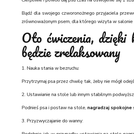
Bądź dla swojego czworonożnego przyjaciela przewo
zrównoważonym psem, dla którego wizyta w salonie 
Oto ćwiczenia, dzięki
będzie zrelaksowany
1. Nauka stania w bezruchu:
Przytrzymaj psa przez chwilę tak, żeby nie mógł odej
2. Ustawianie na stole lub innym stabilnym podwyższ
Podnieś psa i postaw na stole,
nagradzaj spokojne 
3. Przyzwyczajanie do wanny:
Podobnie jak w przypadku ustawiania na stole nagra