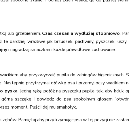
tką lub grzebieniem.
Czas czesania wydłużaj stopniowo
. Pa
ż te bardziej wrażliwe jak brzuszek, pachwiny, pyszczek, uszy
ojny
i nagradzaj smaczkami każde prawidłowe zachowanie.
m wacikiem aby przyzwyczaić pupila do zabiegów higienicznych. 
ie. Następnie przytrzymaj główkę psa i przemyj oczy wacikie
do pyska
. Jedną rękę połóż na pyszczku pupila tak, aby kciuk o
yl górną szczękę i powiedz do psa spokojnym głosem “otwórz
i przez moment. Puść i daj mu smakołyk.
 zębów. Pamiętaj aby przytrzymując psa w tej pozycji nie zasłan